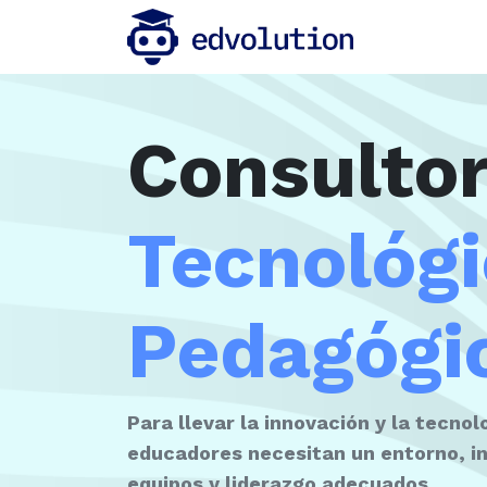
Inicio
Consultor
Tecnológi
Pedagógi
Para llevar la innovación y la tecnolo
educadores necesitan un entorno, i
equipos y liderazgo adecuados.