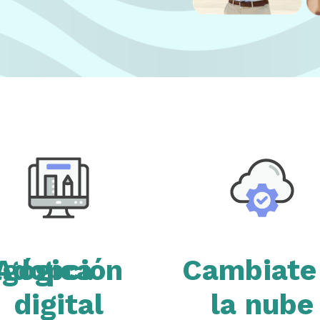
agógica
Adopción
Cambiate
digital
la nube